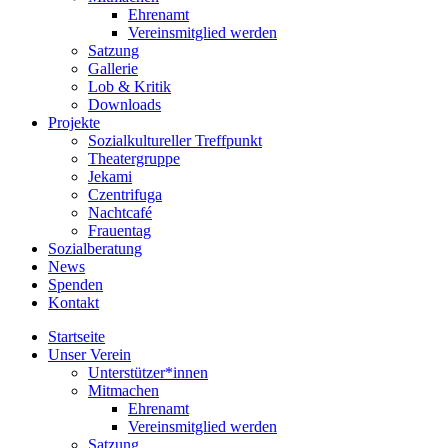
Ehrenamt
Vereinsmitglied werden
Satzung
Gallerie
Lob & Kritik
Downloads
Projekte
Sozialkultureller Treffpunkt
Theatergruppe
Jekami
Czentrifuga
Nachtcafé
Frauentag
Sozialberatung
News
Spenden
Kontakt
Startseite
Unser Verein
Unterstützer*innen
Mitmachen
Ehrenamt
Vereinsmitglied werden
Satzung