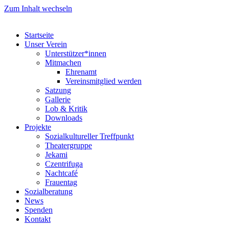
Zum Inhalt wechseln
Startseite
Unser Verein
Unterstützer*innen
Mitmachen
Ehrenamt
Vereinsmitglied werden
Satzung
Gallerie
Lob & Kritik
Downloads
Projekte
Sozialkultureller Treffpunkt
Theatergruppe
Jekami
Czentrifuga
Nachtcafé
Frauentag
Sozialberatung
News
Spenden
Kontakt