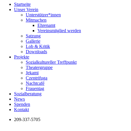
Startseite
Unser Verein
Unterstützer*innen
Mitmachen
Ehrenamt
Vereinsmitglied werden
Satzung
Gallerie
Lob & Kritik
Downloads
Projekte
Sozialkultureller Treffpunkt
Theatergruppe
Jekami
Czentrifuga
Nachtcafé
Frauentag
Sozialberatung
News
Spenden
Kontakt
209-337-5705