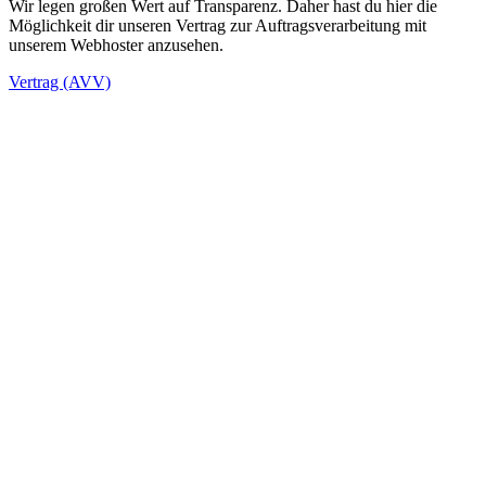
Wir legen großen Wert auf Transparenz. Daher hast du hier die
Möglichkeit dir unseren Vertrag zur Auftragsverarbeitung mit
unserem Webhoster anzusehen.
Vertrag (AVV)
Datenschutz­erklärung
1. Datenschutz auf einen Blick
Allgemeine Hinweise
Die folgenden Hinweise geben einen einfachen Überblick darüber,
was mit Ihren personenbezogenen Daten passiert, wenn Sie diese
Website besuchen. Personenbezogene Daten sind alle Daten, mit
denen Sie persönlich identifiziert werden können. Ausführliche
Informationen zum Thema Datenschutz entnehmen Sie unserer
unter diesem Text aufgeführten Datenschutzerklärung.
Datenerfassung auf dieser Website
Wer ist verantwortlich für die Datenerfassung auf dieser
Website?