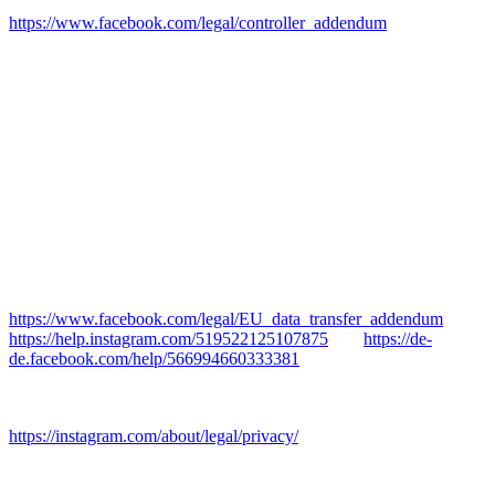
Wortlaut der Vereinbarung finden Sie unter:
https://www.facebook.com/legal/controller_addendum
. Laut dieser
Vereinbarung sind wir für die Erteilung der
Datenschutzinformationen beim Einsatz des Facebook- bzw.
Instagram-Tools und für die datenschutzrechtlich sichere
Implementierung des Tools auf unserer Website verantwortlich. Für
die Datensicherheit der Facebook bzw. Instagram-Produkte ist
Facebook verantwortlich. Betroffenenrechte (z. B.
Auskunftsersuchen) hinsichtlich der bei Facebook bzw. Instagram
verarbeiteten Daten können Sie direkt bei Facebook geltend
machen. Wenn Sie die Betroffenenrechte bei uns geltend machen,
sind wir verpflichtet, diese an Facebook weiterzuleiten.
Die Datenübertragung in die USA wird auf die
Standardvertragsklauseln der EU-Kommission gestützt. Details
finden Sie hier:
https://www.facebook.com/legal/EU_data_transfer_addendum
,
https://help.instagram.com/519522125107875
und
https://de-
de.facebook.com/help/566994660333381
.
Weitere Informationen hierzu finden Sie in der
Datenschutzerklärung von Instagram:
https://instagram.com/about/legal/privacy/
.
Pinterest