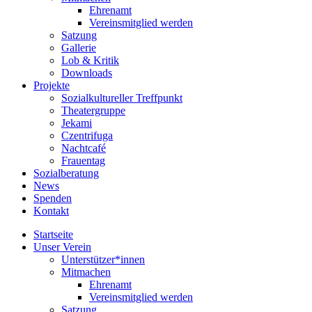
Ehrenamt
Vereinsmitglied werden
Satzung
Gallerie
Lob & Kritik
Downloads
Projekte
Sozialkultureller Treffpunkt
Theatergruppe
Jekami
Czentrifuga
Nachtcafé
Frauentag
Sozialberatung
News
Spenden
Kontakt
Startseite
Unser Verein
Unterstützer*innen
Mitmachen
Ehrenamt
Vereinsmitglied werden
Satzung