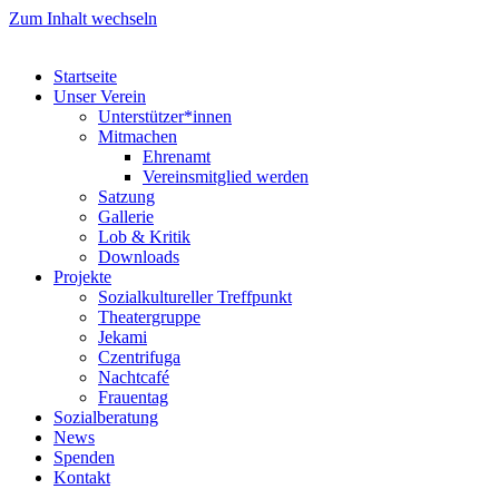
Zum Inhalt wechseln
Startseite
Unser Verein
Unterstützer*innen
Mitmachen
Ehrenamt
Vereinsmitglied werden
Satzung
Gallerie
Lob & Kritik
Downloads
Projekte
Sozialkultureller Treffpunkt
Theatergruppe
Jekami
Czentrifuga
Nachtcafé
Frauentag
Sozialberatung
News
Spenden
Kontakt