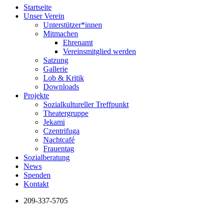
Startseite
Unser Verein
Unterstützer*innen
Mitmachen
Ehrenamt
Vereinsmitglied werden
Satzung
Gallerie
Lob & Kritik
Downloads
Projekte
Sozialkultureller Treffpunkt
Theatergruppe
Jekami
Czentrifuga
Nachtcafé
Frauentag
Sozialberatung
News
Spenden
Kontakt
209-337-5705