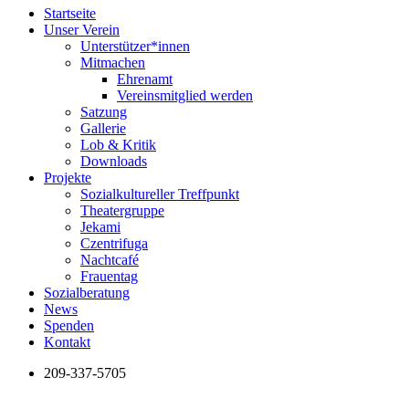
Startseite
Unser Verein
Unterstützer*innen
Mitmachen
Ehrenamt
Vereinsmitglied werden
Satzung
Gallerie
Lob & Kritik
Downloads
Projekte
Sozialkultureller Treffpunkt
Theatergruppe
Jekami
Czentrifuga
Nachtcafé
Frauentag
Sozialberatung
News
Spenden
Kontakt
209-337-5705