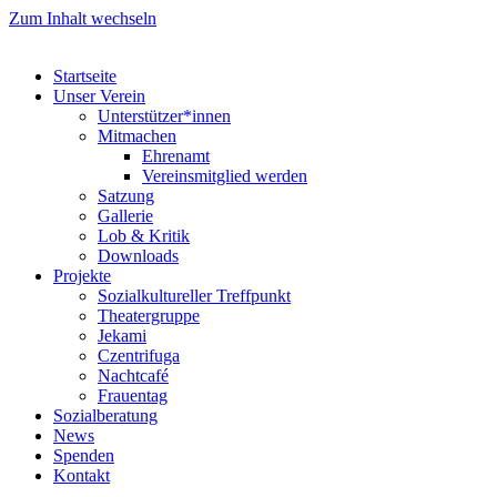
Zum Inhalt wechseln
Startseite
Unser Verein
Unterstützer*innen
Mitmachen
Ehrenamt
Vereinsmitglied werden
Satzung
Gallerie
Lob & Kritik
Downloads
Projekte
Sozialkultureller Treffpunkt
Theatergruppe
Jekami
Czentrifuga
Nachtcafé
Frauentag
Sozialberatung
News
Spenden
Kontakt