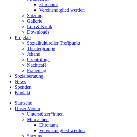
Ehrenamt
Vereinsmitglied werden
Satzung
Gallerie
Lob & Kritik
Downloads
Projekte
Sozialkultureller Treffpunkt
Theatergruppe
Jekami
Czentrifuga
Nachtcafé
Frauentag
Sozialberatung
News
Spenden
Kontakt
Startseite
Unser Verein
Unterstützer*innen
Mitmachen
Ehrenamt
Vereinsmitglied werden
Satzung