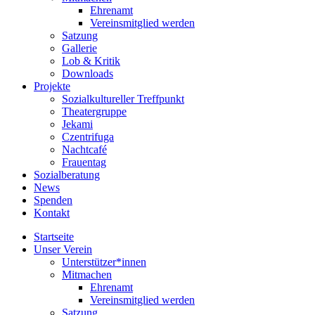
Ehrenamt
Vereinsmitglied werden
Satzung
Gallerie
Lob & Kritik
Downloads
Projekte
Sozialkultureller Treffpunkt
Theatergruppe
Jekami
Czentrifuga
Nachtcafé
Frauentag
Sozialberatung
News
Spenden
Kontakt
Startseite
Unser Verein
Unterstützer*innen
Mitmachen
Ehrenamt
Vereinsmitglied werden
Satzung