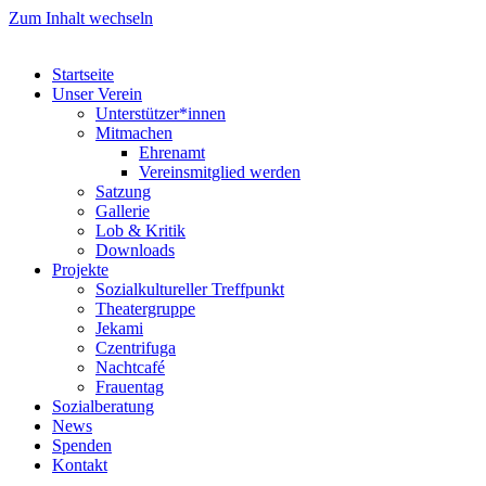
Zum Inhalt wechseln
Startseite
Unser Verein
Unterstützer*innen
Mitmachen
Ehrenamt
Vereinsmitglied werden
Satzung
Gallerie
Lob & Kritik
Downloads
Projekte
Sozialkultureller Treffpunkt
Theatergruppe
Jekami
Czentrifuga
Nachtcafé
Frauentag
Sozialberatung
News
Spenden
Kontakt