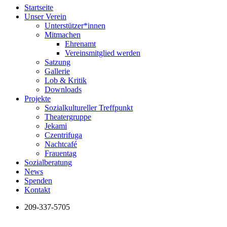
Startseite
Unser Verein
Unterstützer*innen
Mitmachen
Ehrenamt
Vereinsmitglied werden
Satzung
Gallerie
Lob & Kritik
Downloads
Projekte
Sozialkultureller Treffpunkt
Theatergruppe
Jekami
Czentrifuga
Nachtcafé
Frauentag
Sozialberatung
News
Spenden
Kontakt
209-337-5705